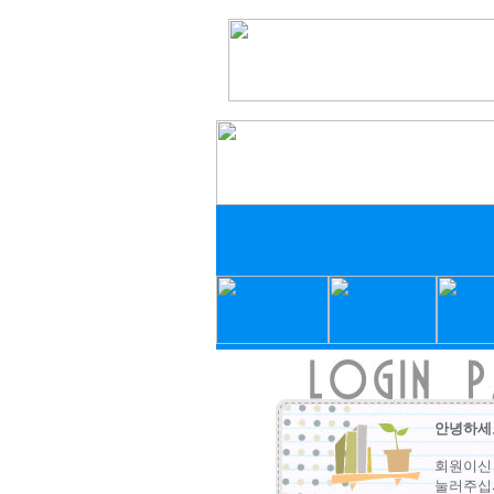
안녕하세
회원이신
눌러주십시